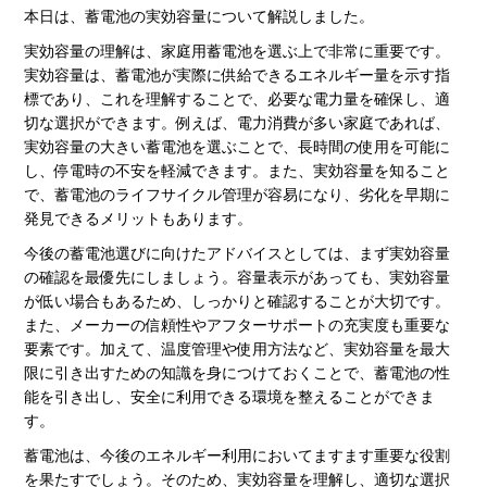
本日は、蓄電池の実効容量について解説しました。
実効容量の理解は、家庭用蓄電池を選ぶ上で非常に重要です。
実効容量は、蓄電池が実際に供給できるエネルギー量を示す指
標であり、これを理解することで、必要な電力量を確保し、適
切な選択ができます。例えば、電力消費が多い家庭であれば、
実効容量の大きい蓄電池を選ぶことで、長時間の使用を可能に
し、停電時の不安を軽減できます。また、実効容量を知ること
で、蓄電池のライフサイクル管理が容易になり、劣化を早期に
発見できるメリットもあります。
今後の蓄電池選びに向けたアドバイスとしては、まず実効容量
の確認を最優先にしましょう。容量表示があっても、実効容量
が低い場合もあるため、しっかりと確認することが大切です。
また、メーカーの信頼性やアフターサポートの充実度も重要な
要素です。加えて、温度管理や使用方法など、実効容量を最大
限に引き出すための知識を身につけておくことで、蓄電池の性
能を引き出し、安全に利用できる環境を整えることができま
す。
蓄電池は、今後のエネルギー利用においてますます重要な役割
を果たすでしょう。そのため、実効容量を理解し、適切な選択