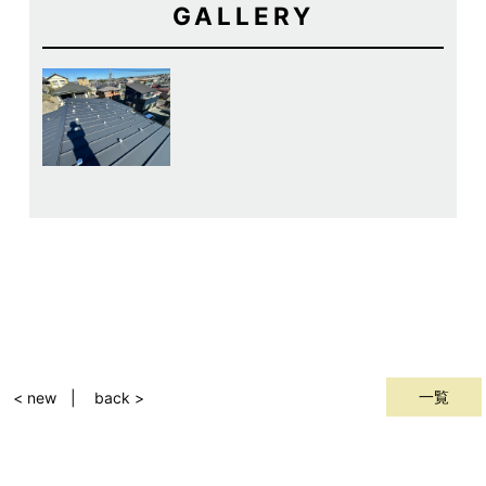
GALLERY
一覧
< new
back >