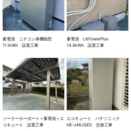
蓄電池 ニチコン単機能型
蓄電池 LibTowerPlus
11.1kWh 設置工事
14.9kWh 設置工事
ソーラーカーポート＋蓄電池＋エ
エコキュート パナソニック
コキュート 設置工事
HE-J46JQES 交換工事