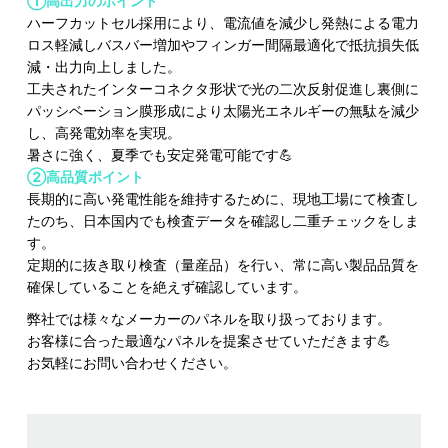
①高出力のポイント
ハーフカットセル採用により、電流値を減少し発熱による電力
ロス軽減しバスバー増加やフィンガー間隔最適化で抵抗損失低
減・出力向上しました。
工夫されたインターコネクタ形状で光の二次反射促進し裏側に
パッシベーション膜形成により太陽光エネルギーの無駄を減少
し、高発電効率を実現。
暑さに強く、夏季でも安定発電可能です💪
②高品質ポイント
長期的に高い発電性能を維持するために、現地工場にて検査し
たのち、日本国内でも検査データを確認し二重チェックをしま
す。
定期的に抜き取り検査（量産品）を行い、常に高い製品品質を
確保していることを絶えず確認しています。
弊社では様々なメーカーのパネルを取り扱っております。
お客様に合った最適なパネルを提案させていただきます💪
お気軽にお問い合わせください。