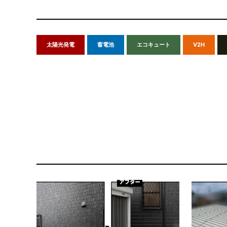
太陽光発電
蓄電池
エコキュート
V2H